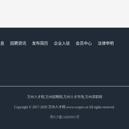
信息
招聘资讯
发布简历
企业入驻
会员中心
法律申明
们
万州人才网,万州招聘网,万州人才市场,万州求职网
Copyright © 2017-2020 万州人才网 www.wzqzw.cn All rights reserved.
粤ICP备14069901号