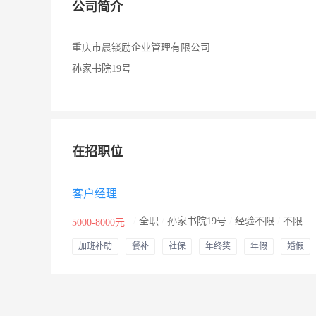
公司简介
重庆市晨锬励企业管理有限公司
孙家书院19号
在招职位
客户经理
/
全职
/
孙家书院19号
/
经验不限
/
不限
5000-8000元
加班补助
餐补
社保
年终奖
年假
婚假
其他补贴