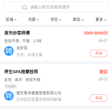
4000-5000元
本科
行政后勤
建筑装潢
确定
区域
月薪
学历
职位
更多
5000-8000元
硕士
销售岗位
教师
夜市炒菜师傅
5000-8000元
8000-12000元
博士
文员
护士
08-07
性别不限
不限
1-3年
12000-20000元
财务会计
传单派发
龙虾馆
申请
万州，北滨大道
其他
超市零售
促销导购
网络IT
保健按摩
养生SPA按摩技师
面议
08-07
女性
高中
经验不限
快递员
前台接待
节日福利
重庆尊卓健康管理有限公司
收银员
技术员/工程师
申请
万州区红花菜市场世纪新城
水电/机修
部门经理