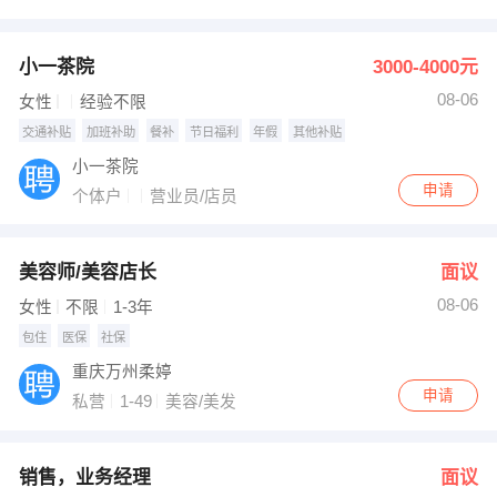
小一茶院
3000-4000元
08-06
女性
经验不限
交通补贴
加班补助
餐补
节日福利
年假
其他补贴
小一茶院
申请
个体户
营业员/店员
美容师/美容店长
面议
08-06
女性
不限
1-3年
包住
医保
社保
重庆万州柔婷
申请
私营
1-49
美容/美发
销售，业务经理
面议