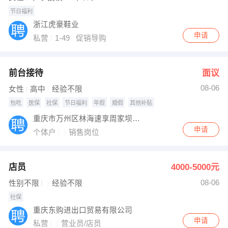
节日福利
浙江虎豪鞋业
申请
私营
1-49
促销导购
前台接待
面议
08-06
女性
高中
经验不限
包吃
医保
社保
节日福利
年假
婚假
其他补贴
重庆市万州区林海速享周家坝分店
申请
个体户
销售岗位
店员
4000-5000元
08-06
性别不限
经验不限
社保
重庆东购进出口贸易有限公司
申请
私营
营业员/店员