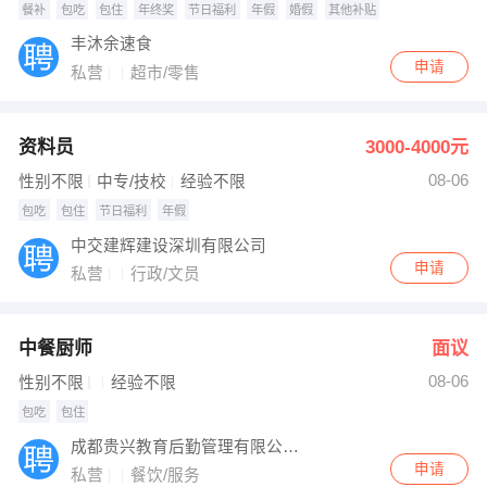
餐补
包吃
包住
年终奖
节日福利
年假
婚假
其他补贴
丰沐余速食
申请
私营
超市/零售
资料员
3000-4000元
08-06
性别不限
中专/技校
经验不限
包吃
包住
节日福利
年假
中交建辉建设深圳有限公司
申请
私营
行政/文员
中餐厨师
面议
08-06
性别不限
经验不限
包吃
包住
成都贵兴教育后勤管理有限公司万州分公司
申请
私营
餐饮/服务