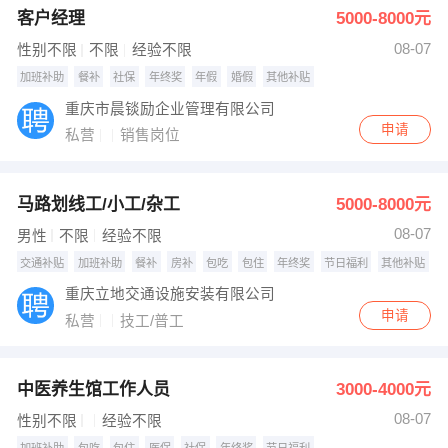
客户经理
5000-8000元
出纳
保险
08-07
性别不限
不限
经验不限
编辑
法律
加班补助
餐补
社保
年终奖
年假
婚假
其他补贴
重庆市晨锬励企业管理有限公司
保洁
贸易采购
申请
私营
销售岗位
跟单
理财顾问
马路划线工/小工/杂工
5000-8000元
其他职位
08-07
男性
不限
经验不限
交通补贴
加班补助
餐补
房补
包吃
包住
年终奖
节日福利
其他补贴
重庆立地交通设施安装有限公司
申请
私营
技工/普工
中医养生馆工作人员
3000-4000元
08-07
性别不限
经验不限
加班补助
包吃
包住
医保
社保
年终奖
节日福利