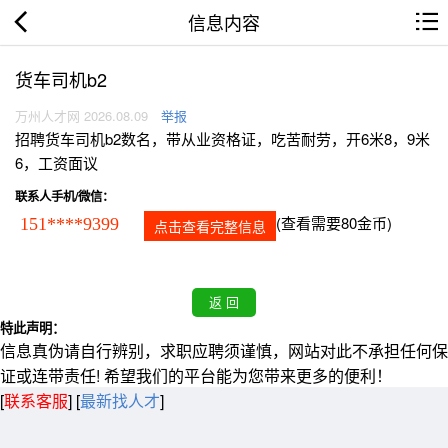
信息内容
货车司机b2
万州人才网 2026.08.09
举报
招聘货车司机b2数名，带从业资格证，吃苦耐劳，开6米8，9米
6，工资面议
联系人手机/微信：
(查看需要80金币)
151****9399
点击查看完整信息
特此声明：
信息真伪请自行辨别，求职应聘须谨慎，网站对此不承担任何保
证或连带责任! 希望我们的平台能为您带来更多的便利！
[
联系客服
]
[
最新找人才
]